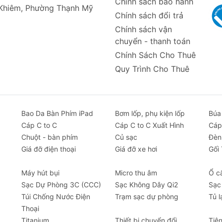
Chính sách bảo hành
 Khiêm, Phường Thạnh Mỹ
Chính sách đổi trả
Chính sách vận
chuyển - thanh toán
Chính Sách Cho Thuê
Quy Trình Cho Thuê
Bao Da Bàn Phím iPad
Bơm lốp, phụ kiện lốp
Búa
Cáp C to C
Cáp C to C Xuất Hình
Cáp
Chuột - bàn phím
Củ sạc
Đèn
Giá đỡ điện thoại
Giá đỡ xe hơi
Gối
Máy hút bụi
Micro thu âm
Ổ c
Sạc Dự Phòng 3C (CCC)
Sạc Không Dây Qi2
Sạc
Túi Chống Nước Điện
Trạm sạc dự phòng
Tủ l
Thoại
Titanium
Thiết bị chuyển đổi
Tiệ