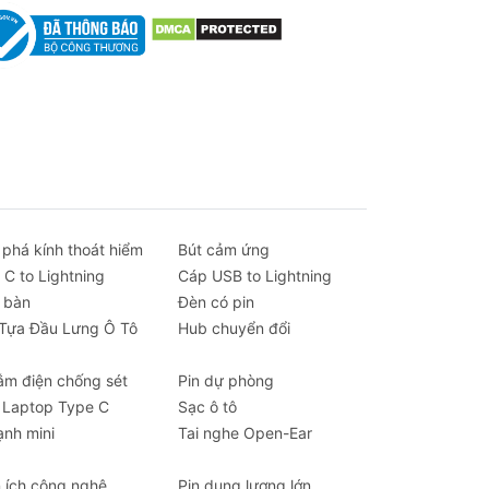
 phá kính thoát hiểm
Bút cảm ứng
 C to Lightning
Cáp USB to Lightning
 bàn
Đèn có pin
 Tựa Đầu Lưng Ô Tô
Hub chuyển đổi
ắm điện chống sét
Pin dự phòng
 Laptop Type C
Sạc ô tô
ạnh mini
Tai nghe Open-Ear
n ích công nghệ
Pin dung lượng lớn