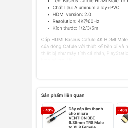
Tên: Baseus Cafule HDMI Male To
Chất liệu: Aluminum alloy+PVC
HDMI version: 2.0
Resolution: 4K@60Hz
Kích thước: 1/2/3/5m
Cáp HDMI Baseus Cafule 4K HDMI Male 
của dòng Cafule với thiết kế bền bỉ và h
thiết bị như máy tính cá nhân, PlayStati
hình hỗ trợ 4K.
Tính Năng Nổi Bật Của Cáp HDMI Base
Chất Liệu Bền Bỉ, Chống Nhiễu Só
Cáp Baseus Cafule được trang bị 
Sản phẩm liên quan
đến độ bền cao và khả năng chống c
bảo vệ giúp giảm thiểu nhiễu sóng,
Dây cáp âm thanh
âm thanh ổn định.
- 43%
- 40%
cho micro
VENTION BBE
Chuẩn HDMI 2.0 Cho Hiệu Suất 4K
6.35mm TRS Male
to XLR Female