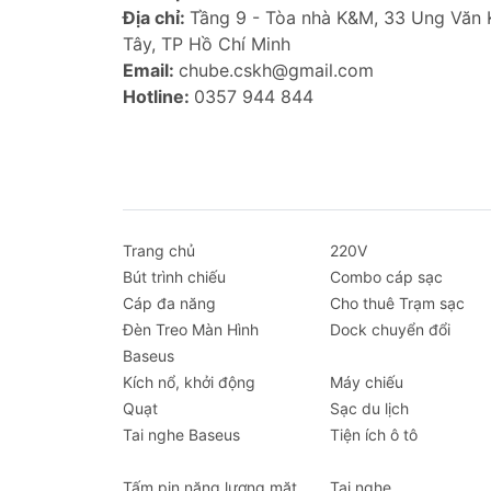
Địa chỉ:
Tầng 9 - Tòa nhà K&M, 33 Ung Văn
Tây, TP Hồ Chí Minh
Email:
chube.cskh@gmail.com
Hotline:
0357 944 844
Trang chủ
220V
Bút trình chiếu
Combo cáp sạc
Cáp đa năng
Cho thuê Trạm sạc
Đèn Treo Màn Hình
Dock chuyển đổi
Baseus
Kích nổ, khởi động
Máy chiếu
Quạt
Sạc du lịch
Tai nghe Baseus
Tiện ích ô tô
Tấm pin năng lượng mặt
Tai nghe