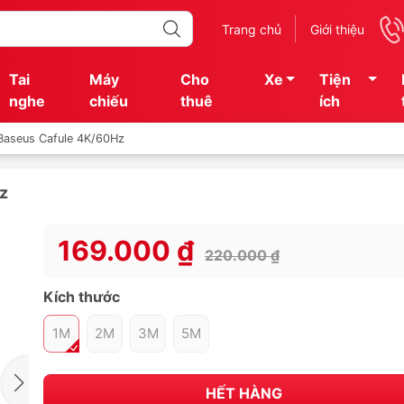
Trang chủ
Giới thiệu
Tai
Máy
Cho
Xe
Tiện
nghe
chiếu
thuê
ích
Baseus Cafule 4K/60Hz
z
169.000 ₫
220.000 ₫
Kích thước
1M
2M
3M
5M
HẾT HÀNG