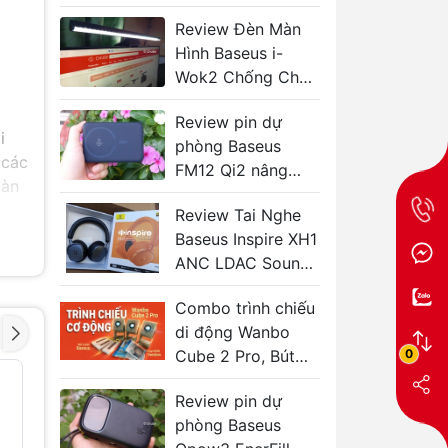
FC31 và Enerfill
Review Đèn Màn
FC11
Hình Baseus i-
Wok2 Chống Chói,
Bảo Vệ Mắt Ban
Review pin dự
Đêm
i
phòng Baseus
 các
FM12 Qi2 nâng
màn
cấp mới có đáng
Review Tai Nghe
giá?
Baseus Inspire XH1
ANC LDAC Sound
by Bose, Chống
Combo trình chiếu
Ồn 48dB, Pin 100H
di động Wanbo
Có Đáng Mua?
0
Cube 2 Pro, Bút
và
trình chiếu Baseus
Cáp C to C cho
Cáp Type
- 30%
- 8%
Gaming/VR
HDMI 4K
Review pin dự
Oculus/Meta
trợ PD U
phòng Baseus
Quest bẻ góc 90
55330 
độ UGREEN 90629