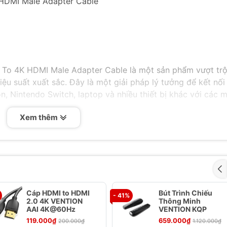
 HDMI Male Adapter Cable
To 4K HDMI Male Adapter Cable là một sản phẩm vượt trộ
iệu suất xuất sắc. Đây là một giải pháp lý tưởng để kết nối
on, Nintendo Switch, laptop và nhiều thiết bị khác với các 
Xem thêm
us Cafule 4K HDMI Male To 4K HDMI Male Adapter Cable
ng Tối Ưu
đầu nối làm từ hợp kim nhôm và nhựa PVC chịu nhiệt, mang
hịu tốt với nhiệt độ. Đặc biệt, lõi cáp được bọc nhiều lớp
 độ trễ và hiện tượng lệch màu, mang lại tín hiệu hình ảnh 
Cáp HDMI to HDMI
Bút Trình Chiếu
- 41%
2.0 4K VENTION
Thông Minh
AAI 4K@60Hz
VENTION KQP
 Siêu Sắc Nét
119.000₫
659.000₫
200.000₫
1.120.000₫