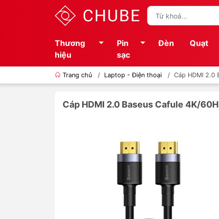
Thương
Pin
Đèn
Quạt
hiệu
sạc
Trang chủ
/
Laptop - Điện thoại
/
Cáp HDMI 2.0 
Cáp HDMI 2.0 Baseus Cafule 4K/60H