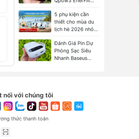
Qpow3 EnerFill
550.000
420.000₫
600.000₫
FC31 Có Đáng
.
5 phụ kiện cần
Mua Không?
thiết cho mùa du
Cáp Type-C to
Cáp Type
- 40%
- 41%
DisplayPort
DisplayP
lịch hè 2026 nhỏ
VENTION CRJ
VENTIO
gọn và hữu ích
4K@60Hz /
8K@60H
ị
2K@144Hz, HDCP
Đánh Giá Pin Dự
259.000
2.2
Phòng Sạc Siêu
239.000₫
400.000₫
h
Nhanh Baseus
Qpow2 30W
20.000mAh
t nối với chúng tôi
ơng thức thanh toán