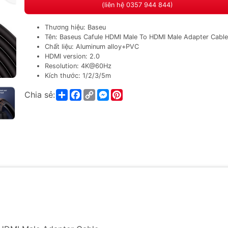
(liên hệ 0357 944 844)
Thương hiệu: Baseu
Tên: Baseus Cafule HDMI Male To HDMI Male Adapter Cable
Chất liệu: Aluminum alloy+PVC
HDMI version: 2.0
Resolution: 4K@60Hz
Kích thước: 1/2/3/5m
Share
Facebook
Copy
Messenger
Pinterest
Chia sẻ:
Link