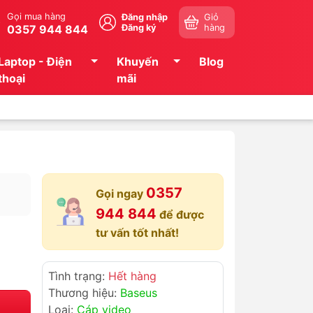
Gọi mua hàng
Đăng nhập
Giỏ
0357 944 844
Đăng ký
hàng
Laptop - Điện
Khuyến
Blog
thoại
mãi
0357
Gọi ngay
944 844
để được
tư vấn tốt nhất!
Tình trạng:
Hết hàng
Thương hiệu:
Baseus
Loại:
Cáp video