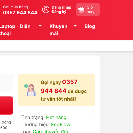
Gọi mua hàng
Đăng nhập
Giỏ
0357 944 844
Đăng ký
hàng
Laptop - Điện
Khuyến
Blog
thoại
mãi
0357
Gọi ngay
944 844
để được
tư vấn tốt nhất!
Tình trạng:
Hết hàng
t động
Thương hiệu:
EcoFlow
 600
Loại:
Cáp chuyển đổi