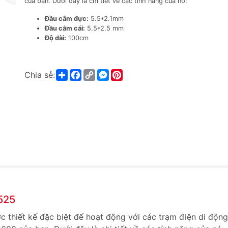
của bạn. Dưới đây là chi tiết về các tính năng của nó:
Đầu cắm đực:
5.5*2.1mm
Đầu cắm cái:
5.5*2.5 mm
Độ dài:
100cm
Share
Facebook
Copy
Messenger
Pinterest
Chia sẻ:
Link
525
hiết kế đặc biệt để hoạt động với các trạm điện di động