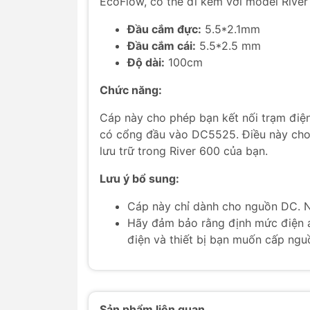
EcoFlow, có thể đi kèm với model River 
Đầu cắm đực:
5.5*2.1mm
Đầu cắm cái:
5.5*2.5 mm
Độ dài:
100cm
Chức năng:
Cáp này cho phép bạn kết nối trạm điện
có cổng đầu vào DC5525. Điều này cho
lưu trữ trong River 600 của bạn.
Lưu ý bổ sung:
Cáp này chỉ dành cho nguồn DC. N
Hãy đảm bảo rằng định mức điện á
điện và thiết bị bạn muốn cấp ngu
Sản phẩm liên quan