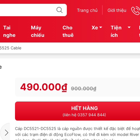
Trang chủ
Giới thiệu
Tai
Máy
Cho
Xe
Tiện
nghe
chiếu
thuê
ích
5525 Cable
e
490.000₫
900.000₫
HẾT HÀNG
(liên hệ 0357 944 844)
Cáp DC5521-DC5525 là cáp nguồn được thiết kế đặc biệt để hoạ
với các trạm điện di động EcoFlow, có thể đi kèm với model River