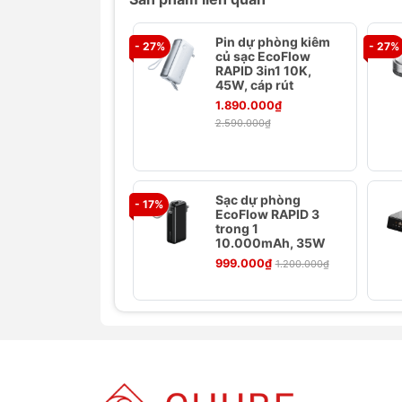
Pin dự phòng kiêm
- 27%
- 27%
củ sạc EcoFlow
RAPID 3in1 10K,
45W, cáp rút
1.890.000₫
2.590.000₫
Sạc dự phòng
- 17%
EcoFlow RAPID 3
trong 1
10.000mAh, 35W
999.000₫
1.200.000₫