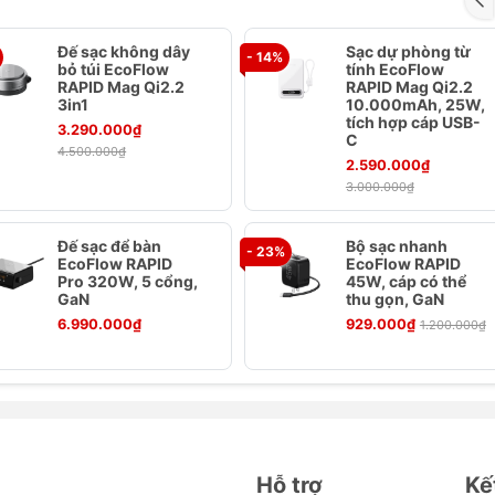
Đế sạc không dây
Sạc dự phòng từ
- 14%
bỏ túi EcoFlow
tính EcoFlow
RAPID Mag Qi2.2
RAPID Mag Qi2.2
3in1
10.000mAh, 25W,
tích hợp cáp USB-
3.290.000₫
C
4.500.000₫
2.590.000₫
3.000.000₫
Đế sạc để bàn
Bộ sạc nhanh
- 23%
EcoFlow RAPID
EcoFlow RAPID
Pro 320W, 5 cổng,
45W, cáp có thể
GaN
thu gọn, GaN
6.990.000₫
929.000₫
1.200.000₫
Hỗ trợ
Kế