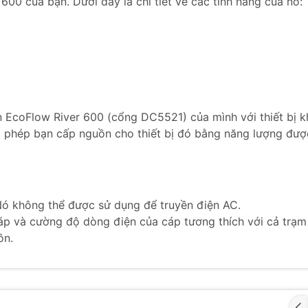
600 của bạn. Dưới đây là chi tiết về các tính năng của nó:
 EcoFlow River 600 (cổng DC5521) của mình với thiết bị k
 phép bạn cấp nguồn cho thiết bị đó bằng năng lượng đượ
ó không thể được sử dụng để truyền điện AC.
p và cường độ dòng điện của cáp tương thích với cả trạm
ồn.