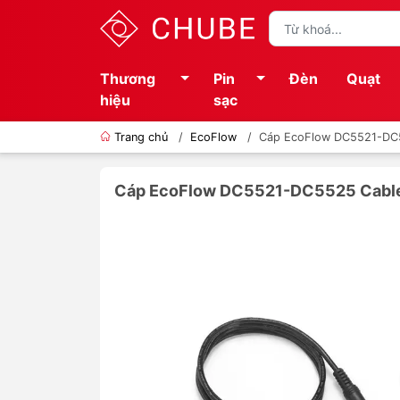
Thương
Pin
Đèn
Quạt
hiệu
sạc
Trang chủ
/
EcoFlow
/
Cáp EcoFlow DC5521-DC
Cáp EcoFlow DC5521-DC5525 Cabl