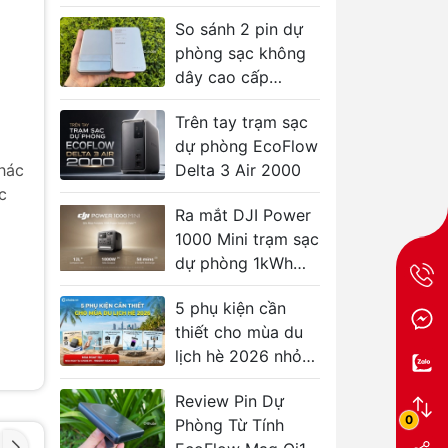
Năm Sử Dụng
So sánh 2 pin dự
phòng sạc không
dây cao cấp
Ecoflow và
Trên tay trạm sạc
Momax
dự phòng EcoFlow
hác
Delta 3 Air 2000
c
Ra mắt DJI Power
1000 Mini trạm sạc
dự phòng 1kWh
nhỏ gọn nhất từ
5 phụ kiện cần
DJI
thiết cho mùa du
lịch hè 2026 nhỏ
gọn và hữu ích
Review Pin Dự
0
Phòng Từ Tính