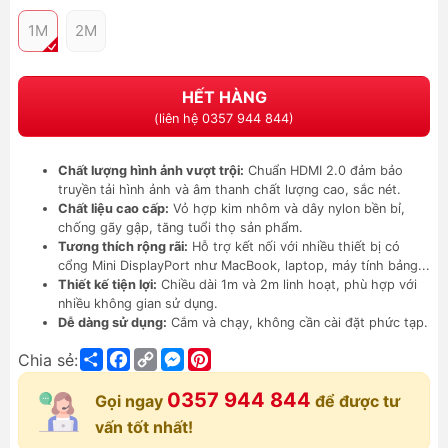
1M
2M
HẾT HÀNG
(liên hệ 0357 944 844)
Chất lượng hình ảnh vượt trội:
Chuẩn HDMI 2.0 đảm bảo
truyền tải hình ảnh và âm thanh chất lượng cao, sắc nét.
Chất liệu cao cấp:
Vỏ hợp kim nhôm và dây nylon bền bỉ,
chống gãy gập, tăng tuổi thọ sản phẩm.
Tương thích rộng rãi:
Hỗ trợ kết nối với nhiều thiết bị có
cổng Mini DisplayPort như MacBook, laptop, máy tính bảng...
Thiết kế tiện lợi:
Chiều dài 1m và 2m linh hoạt, phù hợp với
nhiều không gian sử dụng.
Dễ dàng sử dụng:
Cắm và chạy, không cần cài đặt phức tạp.
Share
Facebook
Copy
Messenger
Pinterest
Chia sẻ:
Link
0357 944 844
Gọi ngay
để được tư
vấn tốt nhất!