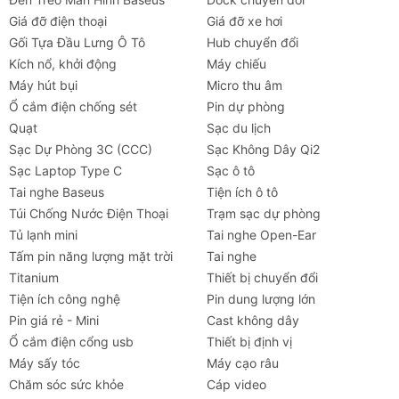
Giá đỡ điện thoại
Giá đỡ xe hơi
Gối Tựa Đầu Lưng Ô Tô
Hub chuyển đổi
Kích nổ, khởi động
Máy chiếu
Máy hút bụi
Micro thu âm
Ổ cắm điện chống sét
Pin dự phòng
Quạt
Sạc du lịch
Sạc Dự Phòng 3C (CCC)
Sạc Không Dây Qi2
Sạc Laptop Type C
Sạc ô tô
Tai nghe Baseus
Tiện ích ô tô
Túi Chống Nước Điện Thoại
Trạm sạc dự phòng
Tủ lạnh mini
Tai nghe Open-Ear
Tấm pin năng lượng mặt trời
Tai nghe
Titanium
Thiết bị chuyển đổi
Tiện ích công nghệ
Pin dung lượng lớn
Pin giá rẻ - Mini
Cast không dây
Ổ cắm điện cổng usb
Thiết bị định vị
Máy sấy tóc
Máy cạo râu
Chăm sóc sức khỏe
Cáp video
Tai nghe
Máy chiếu
Cho thuê
Xe
Tiện íc