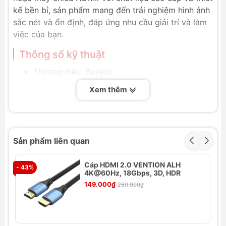
kế bền bỉ, sản phẩm mang đến trải nghiệm hình ảnh
sắc nét và ổn định, đáp ứng nhu cầu giải trí và làm
việc của bạn.
Thông số kỹ thuật
Thương hiệu: Baseus
Mã sản phẩm: LV674
Xem thêm
Mã quốc tế: CAKSX-M0G, CAKSX-L0G
Chuyển MiniDP to HDMI
Chất liệu: Hợp kim nhôm, Nylon
Chiều dài: 1m, 2m
Sản phẩm liên quan
Chuẩn: HDMI 2.0
Tính năng nổi bật
Cáp HDMI 2.0 VENTION ALH
- 43%
- 
4K@60Hz, 18Gbps, 3D, HDR
Chất lượng hình ảnh vượt trội:
Chuẩn HDMI
149.000₫
260.000₫
2.0 đảm bảo truyền tải hình ảnh và âm thanh
chất lượng cao, sắc nét.
Chất liệu cao cấp:
Vỏ hợp kim nhôm và dây