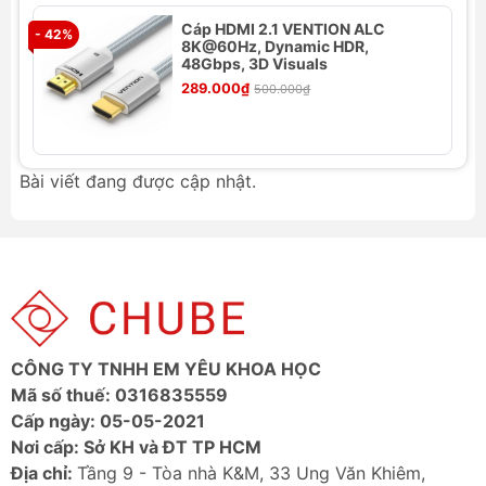
nylon bền bỉ, chống gãy gập, tăng tuổi thọ sản
Cáp HDMI 2.1 VENTION ALC
phẩm.
- 42%
- 
8K@60Hz, Dynamic HDR,
Tương thích rộng rãi:
Hỗ trợ kết nối với nhiều
48Gbps, 3D Visuals
thiết bị có cổng Mini DisplayPort như
289.000₫
500.000₫
MacBook, laptop, máy tính bảng...
Thiết kế tiện lợi:
Chiều dài 1m và 2m linh hoạt,
phù hợp với nhiều không gian sử dụng.
Bài viết đang được cập nhật.
Dễ dàng sử dụng:
Cắm và chạy, không cần cài
đặt phức tạp.
Ảnh sản phẩm
CÔNG TY TNHH EM YÊU KHOA HỌC
Mã số thuế: 0316835559
Cấp ngày: 05-05-2021
Nơi cấp: Sở KH và ĐT TP HCM
Địa chỉ:
Tầng 9 - Tòa nhà K&M, 33 Ung Văn Khiêm,