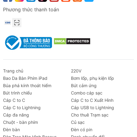
Phương thức thanh toán
Trang chủ
220V
Bao Da Bàn Phím iPad
Bơm lốp, phụ kiện lốp
Búa phá kính thoát hiểm
Bút cảm ứng
Bút trình chiếu
Combo cáp sạc
Cáp C to C
Cáp C to C Xuất Hình
Cáp C to Lightning
Cáp USB to Lightning
Cáp đa năng
Cho thuê Trạm sạc
Chuột - bàn phím
Củ sạc
Đèn bàn
Đèn có pin
Đèn Treo Màn Hình Baseus
Dock chuyển đổi