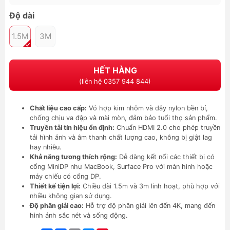
Độ dài
1.5M
3M
HẾT HÀNG
(liên hệ 0357 944 844)
Chất liệu cao cấp:
Vỏ hợp kim nhôm và dây nylon bền bỉ,
chống chịu va đập và mài mòn, đảm bảo tuổi thọ sản phẩm.
Truyền tải tín hiệu ổn định:
Chuẩn HDMI 2.0 cho phép truyền
tải hình ảnh và âm thanh chất lượng cao, không bị giật lag
hay nhiễu.
Khả năng tương thích rộng:
Dễ dàng kết nối các thiết bị có
cổng MiniDP như MacBook, Surface Pro với màn hình hoặc
máy chiếu có cổng DP.
Thiết kế tiện lợi:
Chiều dài 1.5m và 3m linh hoạt, phù hợp với
nhiều không gian sử dụng.
Độ phân giải cao:
Hỗ trợ độ phân giải lên đến 4K, mang đến
hình ảnh sắc nét và sống động.