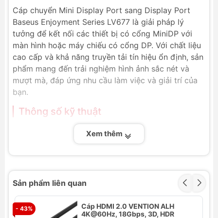
Cáp chuyển Mini Display Port sang Display Port
Baseus Enjoyment Series LV677 là giải pháp lý
tưởng để kết nối các thiết bị có cổng MiniDP với
màn hình hoặc máy chiếu có cổng DP. Với chất liệu
cao cấp và khả năng truyền tải tín hiệu ổn định, sản
phẩm mang đến trải nghiệm hình ảnh sắc nét và
mượt mà, đáp ứng nhu cầu làm việc và giải trí của
bạn.
Thông số kỹ thuật
Thương hiệu:
Baseus
Xem thêm
Mã sản phẩm:
LV677
Mã quốc tế:
CAKSX-P0G, CAKSX-N0G
Chuyển đổi:
MiniDP sang DP
Chất liệu:
Hợp kim nhôm, Nylon
Sản phẩm liên quan
Chiều dài:
1.5m, 3m
Chuẩn:
HDMI 2.0
Cáp HDMI 2.0 VENTION ALH
- 43%
- 
4K@60Hz, 18Gbps, 3D, HDR
Tính năng nổi bật