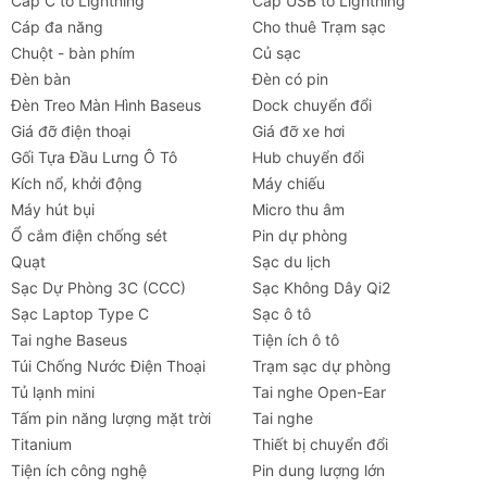
Cáp C to Lightning
Cáp USB to Lightning
Cáp đa năng
Cho thuê Trạm sạc
Chuột - bàn phím
Củ sạc
Đèn bàn
Đèn có pin
Đèn Treo Màn Hình Baseus
Dock chuyển đổi
Giá đỡ điện thoại
Giá đỡ xe hơi
Gối Tựa Đầu Lưng Ô Tô
Hub chuyển đổi
Kích nổ, khởi động
Máy chiếu
Máy hút bụi
Micro thu âm
Ổ cắm điện chống sét
Pin dự phòng
Quạt
Sạc du lịch
Sạc Dự Phòng 3C (CCC)
Sạc Không Dây Qi2
Sạc Laptop Type C
Sạc ô tô
Tai nghe Baseus
Tiện ích ô tô
Túi Chống Nước Điện Thoại
Trạm sạc dự phòng
Tủ lạnh mini
Tai nghe Open-Ear
Tấm pin năng lượng mặt trời
Tai nghe
Titanium
Thiết bị chuyển đổi
Tiện ích công nghệ
Pin dung lượng lớn