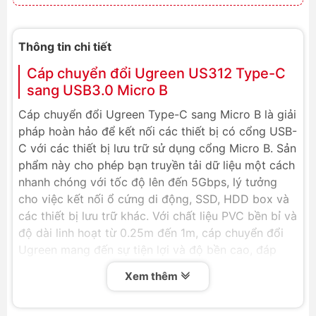
Thông tin chi tiết
Cáp chuyển đổi Ugreen US312 Type-C
sang USB3.0 Micro B
Cáp chuyển đổi Ugreen Type-C sang Micro B là giải
pháp hoàn hảo để kết nối các thiết bị có cổng USB-
C với các thiết bị lưu trữ sử dụng cổng Micro B. Sản
phẩm này cho phép bạn truyền tải dữ liệu một cách
nhanh chóng với tốc độ lên đến 5Gbps, lý tưởng
cho việc kết nối ổ cứng di động, SSD, HDD box và
các thiết bị lưu trữ khác. Với chất liệu PVC bền bỉ và
độ dài linh hoạt từ 0.25m đến 1m, cáp chuyển đổi
Ugreen mang đến sự tiện lợi và độ bền cao, đáp
ứng mọi nhu cầu kết nối của bạn.
Xem thêm
Thông số kỹ thuật