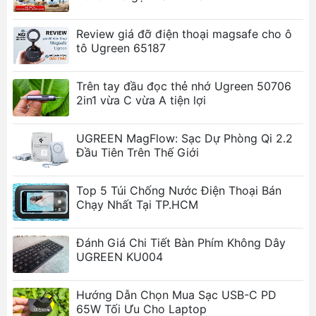
mang lại độ bền và tuổi thọ cao cho sản
phẩm.
Review giá đỡ điện thoại magsafe cho ô
Chiều dài linh hoạt:
Có sẵn các tùy chọn chiều
tô Ugreen 65187
dài từ 0.25m đến 1m, phù hợp với nhiều nhu
cầu sử dụng.
Trên tay đầu đọc thẻ nhớ Ugreen 50706
Thiết kế nhỏ gọn:
Dễ dàng mang theo và sử
2in1 vừa C vừa A tiện lợi
dụng trong mọi không gian.
Ảnh sản phẩm
UGREEN MagFlow: Sạc Dự Phòng Qi 2.2
Đầu Tiên Trên Thế Giới
Top 5 Túi Chống Nước Điện Thoại Bán
Chạy Nhất Tại TP.HCM
Đánh Giá Chi Tiết Bàn Phím Không Dây
UGREEN KU004
Hướng Dẫn Chọn Mua Sạc USB-C PD
65W Tối Ưu Cho Laptop