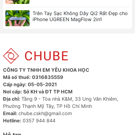
Trên Tay Sạc Không Dây Qi2 Rất Đẹp cho
iPhone UGREEN MagFlow 2in1
CÔNG TY TNHH EM YÊU KHOA HỌC
Mã số thuế: 0316835559
Cấp ngày: 05-05-2021
Nơi cấp: Sở KH và ĐT TP HCM
Địa chỉ:
Tầng 9 - Tòa nhà K&M, 33 Ung Văn Khiêm,
Phường Thạnh Mỹ Tây, TP Hồ Chí Minh
Email:
chube.cskh@gmail.com
Hotline:
0357 944 844