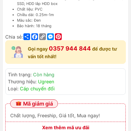
SSD, HDD lắp HDD box
Chất liệu: PVC
Chiều dài: 0.25m-1m
Màu sắc: Đen
Bảo hành: 18 tháng
Share
Facebook
Copy
Messenger
Pinterest
Chia sẻ:
Link
0357 944 844
Gọi ngay
để được tư
vấn tốt nhất!
Tình trạng:
Còn hàng
Thương hiệu:
Ugreen
Loại:
Cáp chuyển đổi
Mã giảm giá
Chất lượng, Freeship, Giá tốt, Mua ngay!
Xem thêm mã ưu đãi