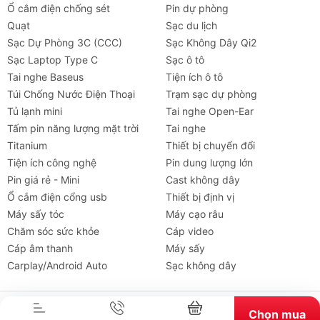
Ổ cắm điện chống sét
Pin dự phòng
Quạt
Sạc du lịch
Sạc Dự Phòng 3C (CCC)
Sạc Không Dây Qi2
Sạc Laptop Type C
Sạc ô tô
Tai nghe Baseus
Tiện ích ô tô
Túi Chống Nước Điện Thoại
Trạm sạc dự phòng
Tủ lạnh mini
Tai nghe Open-Ear
Tấm pin năng lượng mặt trời
Tai nghe
Titanium
Thiết bị chuyển đổi
Tiện ích công nghệ
Pin dung lượng lớn
Pin giá rẻ - Mini
Cast không dây
Ổ cắm điện cổng usb
Thiết bị định vị
Máy sấy tóc
Máy cạo râu
Chăm sóc sức khỏe
Cáp video
Tai nghe
Máy chiếu
Cho thuê
Xe
Tiện íc
Cáp âm thanh
Máy sấy
Carplay/Android Auto
Sạc không dây
Bản quyền thuộc về chube.vn. Cung cấp bởi Sapo.
Chọn mua