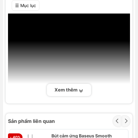
☰ Mục lục
Xem thêm
Giới Thiệu Tổng Quan: Bút Cảm Ứng Thụ
Sản phẩm liên quan
Động Baseus Smooth Writing III 3-in-1
Bút cảm ứng Baseus Smooth
- 40%
- 