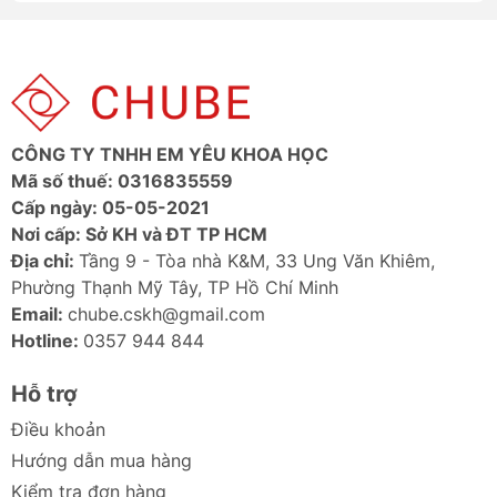
Vật Liệu Hợp Kim Nhôm Bền Bỉ: Thân bút được
chế tạo từ hợp kim nhôm cao cấp, chống trầy
xước, vừa đảm bảo độ bền, vừa mang lại cảm
giác cầm nắm chắc chắn và thoải mái trong
thời gian dài.
Thiết Kế Nhỏ Gọn: Dù là phiên bản Không Từ
CÔNG TY TNHH EM YÊU KHOA HỌC
Tính, bút vẫn có kích thước lý tưởng
Mã số thuế: 0316835559
(162,5mm) và trọng lượng nhẹ (25g), dễ dàng
Cấp ngày: 05-05-2021
mang theo bên mình mọi lúc.
Nơi cấp: Sở KH và ĐT TP HCM
Địa chỉ:
Tầng 9 - Tòa nhà K&M, 33 Ung Văn Khiêm,
Ảnh Sản Phẩm Chi Tiết Bút Cảm Ứng
Phường Thạnh Mỹ Tây, TP Hồ Chí Minh
Baseus 3-in-1
Email:
chube.cskh@gmail.com
Hotline:
0357 944 844
Hỗ trợ
Điều khoản
Hướng dẫn mua hàng
Kiểm tra đơn hàng