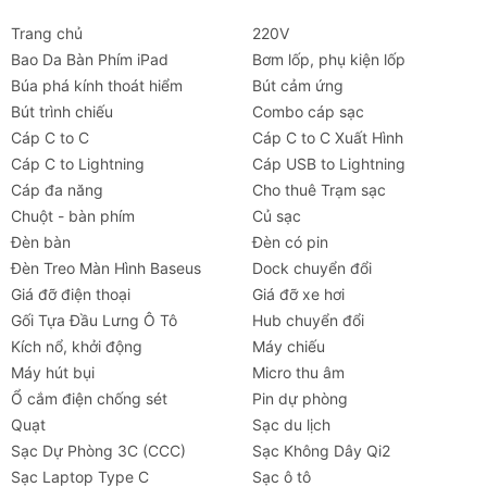
Trang chủ
220V
Bao Da Bàn Phím iPad
Bơm lốp, phụ kiện lốp
Búa phá kính thoát hiểm
Bút cảm ứng
Bút trình chiếu
Combo cáp sạc
Cáp C to C
Cáp C to C Xuất Hình
Cáp C to Lightning
Cáp USB to Lightning
Cáp đa năng
Cho thuê Trạm sạc
Chuột - bàn phím
Củ sạc
Đèn bàn
Đèn có pin
Đèn Treo Màn Hình Baseus
Dock chuyển đổi
Giá đỡ điện thoại
Giá đỡ xe hơi
Gối Tựa Đầu Lưng Ô Tô
Hub chuyển đổi
Kích nổ, khởi động
Máy chiếu
Máy hút bụi
Micro thu âm
Ổ cắm điện chống sét
Pin dự phòng
Quạt
Sạc du lịch
Sạc Dự Phòng 3C (CCC)
Sạc Không Dây Qi2
Sạc Laptop Type C
Sạc ô tô