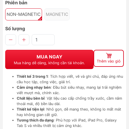
Phiên bản
NON-MAGNETIC
MAGNETIC
Số lượng
MUA NGAY
Thêm vào giỏ
Mua hàng dễ dàng, không cần tài khoản.
Thiết kế 3 trong 1
: Tích hợp viết, vẽ và ghi chú, đáp ứng nhu
cầu học tập, công việc, giải trí.
Cảm ứng nhạy bén
: Đầu bút siêu nhạy, mang lại trải nghiệm
viết mượt mà, chính xác.
Chất liệu bền bỉ
: Vật liệu cao cấp chống trầy xước, cầm nắm
thoải mái, độ bền lâu dài.
Thiết kế tiện lợi
: Nhỏ gọn, dễ mang theo, không lo mất mát
hay không gian cất giữ.
Tương thích đa dạng
: Phù hợp với iPad, iPad Pro, Galaxy
Tab S và nhiều thiết bị cảm ứng khác.