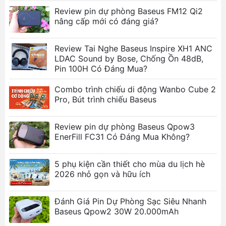
Review pin dự phòng Baseus FM12 Qi2
Thiết Kế Đa Dụng 3-in-1: Tích hợp ba chức
nâng cấp mới có đáng giá?
năng chính trong một sản phẩm duy nhất: đầu
bút đĩa trong suốt để viết/vẽ chi tiết, đầu bút
Review Tai Nghe Baseus Inspire XH1 ANC
sợi carbon để lướt và ghi chú nhanh, cùng đầu
LDAC Sound by Bose, Chống Ồn 48dB,
bút bi truyền thống (nếu có - dựa trên mô tả
Pin 100H Có Đáng Mua?
"3 đầu bút"). Sự linh hoạt này đáp ứng mọi nhu
cầu từ công việc đến giải trí.
Combo trình chiếu di động Wanbo Cube 2
Phản Hồi Cảm Ứng Tức Thì & Độ Chính Xác
Pro, Bút trình chiếu Baseus
Cao: Đầu bút siêu nhạy, cho phép nét viết và
nét vẽ được hiển thị gần như ngay lập tức và
Review pin dự phòng Baseus Qpow3
vô cùng chính xác, mang lại trải nghiệm tương
EnerFill FC31 Có Đáng Mua Không?
tự như viết trên giấy.
Tương Thích Rộng Rãi (Passive Stylus): Là bút
5 phụ kiện cần thiết cho mùa du lịch hè
cảm ứng thụ động, Baseus Smooth Writing III
2026 nhỏ gọn và hữu ích
tương thích với hầu hết các thiết bị màn hình
cảm ứng điện dung, bao gồm nhiều dòng iPad,
Đánh Giá Pin Dự Phòng Sạc Siêu Nhanh
điện thoại Android, Galaxy Tab S series và các
Baseus Qpow2 30W 20.000mAh
máy tính bảng khác.