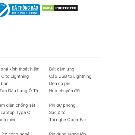
ất
 bảo
ốp
 phá kính thoát hiểm
Bút cảm ứng
 C to Lightning
Cáp USB to Lightning
 bàn
Đèn có pin
 Tựa Đầu Lưng Ô Tô
Hub chuyển đổi
ắm điện chống sét
Pin dự phòng
 Laptop Type C
Sạc ô tô
ạnh mini
Tai nghe Open-Ear
n ích công nghệ
Pin dung lượng lớn