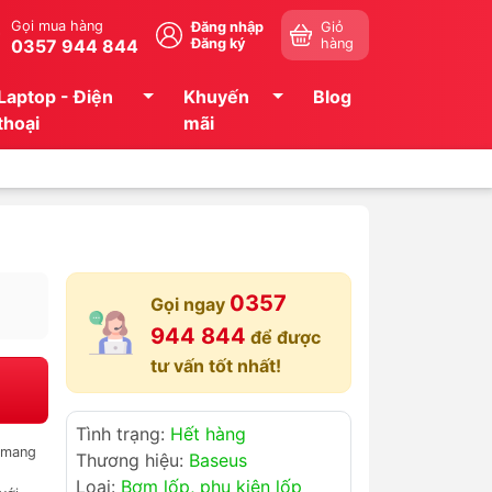
Gọi mua hàng
Đăng nhập
Giỏ
0357 944 844
Đăng ký
hàng
Laptop - Điện
Khuyến
Blog
thoại
mãi
0357
Gọi ngay
944 844
để được
tư vấn tốt nhất!
Tình trạng:
Hết hàng
 mang
Thương hiệu:
Baseus
Loại:
Bơm lốp, phụ kiện lốp