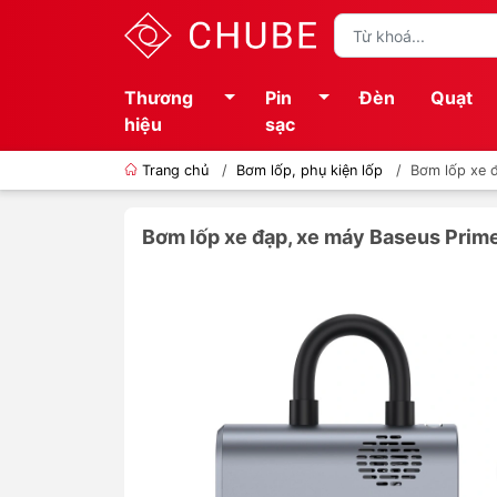
Thương
Pin
Đèn
Quạt
hiệu
sạc
Trang chủ
/
Bơm lốp, phụ kiện lốp
/
Bơm lốp xe 
Bơm lốp xe đạp, xe máy Baseus Pri