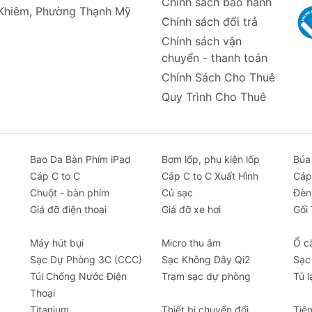
Chính sách bảo hành
 Khiêm, Phường Thạnh Mỹ
Chính sách đổi trả
 Baseus PrimeTrip sẽ tự động dừng khi đạt đến mức áp su
Chính sách vận
 bơm quá căng.
chuyển - thanh toán
ng khi bơm trong điều kiện thiếu sáng hoặc ban đêm, đảm
Chính Sách Cho Thuê
đầu bơm khác nhau, tương thích với hầu hết các loại van l
Quy Trình Cho Thuê
ên thị trường.
xe máy Baseus PrimeTrip
Bao Da Bàn Phím iPad
Bơm lốp, phụ kiện lốp
Búa
Cáp C to C
Cáp C to C Xuất Hình
Cáp
Chuột - bàn phím
Củ sạc
Đèn
Giá đỡ điện thoại
Giá đỡ xe hơi
Gối
Máy hút bụi
Micro thu âm
Ổ c
Sạc Dự Phòng 3C (CCC)
Sạc Không Dây Qi2
Sạc
Túi Chống Nước Điện
Trạm sạc dự phòng
Tủ l
Thoại
Titanium
Thiết bị chuyển đổi
Tiệ