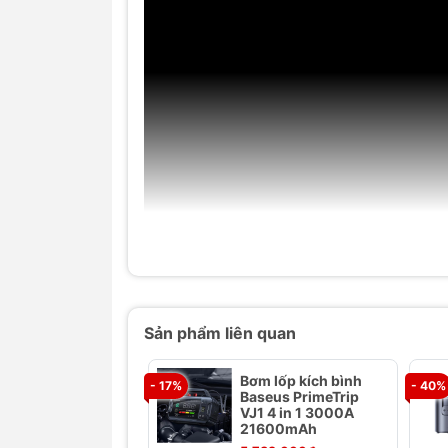
Sản phẩm liên quan
Bơm lốp kích bình
- 17%
- 40%
Baseus PrimeTrip
VJ1 4 in 1 3000A
21600mAh