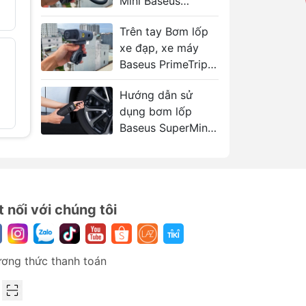
Mini Baseus
839.000₫
1.440.000₫
PrimeTrip 45w
Trên tay Bơm lốp
xe đạp, xe máy
Máy Bơm Lốp Ô Tô
Máy bơm 
- 38%
- 40%
Không Dây Baseus
Baseus PrimeTrip
xi lanh 
SuperMini Pro
Baseus 
45W
uyến
50W 4000mAh
Energy
Hướng dẫn sử
899.000₫
1.569.00
1.460.000₫
dụng bơm lốp
2.620.000
Baseus SuperMini
 đa
Pro chi tiết
o
t nối với chúng tôi
guồn
ơng thức thanh toán
bóng