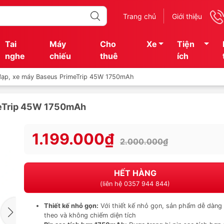
Trang chủ
Giới thiệu
Tai
Máy
Cho
Xe
Tiện
nghe
chiếu
thuê
ích
đạp, xe máy Baseus PrimeTrip 45W 1750mAh
meTrip 45W 1750mAh
1.199.000₫
2.000.000₫
HẾT HÀNG
(liên hệ 0357 944 844)
Thiết kế nhỏ gọn:
Với thiết kế nhỏ gọn, sản phẩm dễ dàng
theo và không chiếm diện tích