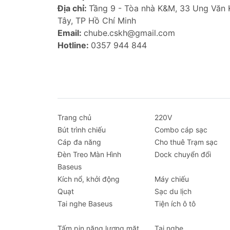
theo dõi và điều chỉnh.
Địa chỉ:
Tầng 9 - Tòa nhà K&M, 33 Ung Văn
Tự động ngắt thông minh:
Bơm lốp
Tây, TP Hồ Chí Minh
đã cài đặt, ngăn ngừa hiện tượng
Email:
chube.cskh@gmail.com
Đèn LED tích hợp:
Hỗ trợ chiếu sá
Hotline:
0357 944 844
thao tác an toàn và thuận tiện.
Phụ kiện đa năng:
Kèm theo nhiều 
(van Pháp, van Mỹ, van bóng,...) tr
Ảnh chi tiết Bơm lốp xe đạp, 
Trang chủ
220V
Bút trình chiếu
Combo cáp sạc
Cáp đa năng
Cho thuê Trạm sạc
Đèn Treo Màn Hình
Dock chuyển đổi
Baseus
Kích nổ, khởi động
Máy chiếu
Quạt
Sạc du lịch
Tai nghe Baseus
Tiện ích ô tô
Tấm pin năng lượng mặt
Tai nghe