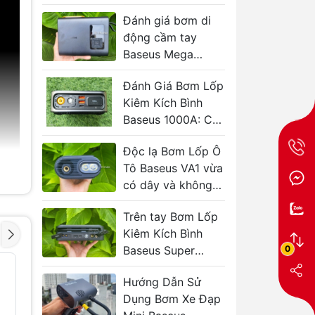
USAMS ZB287
Đánh giá bơm di
động cầm tay
Baseus Mega
EnergyPump 2 xi
Đánh Giá Bơm Lốp
lanh
Kiêm Kích Bình
Baseus 1000A: Có
Tốt Không?
Độc lạ Bơm Lốp Ô
Tô Baseus VA1 vừa
có dây và không
dây
Trên tay Bơm Lốp
Kiêm Kích Bình
0
Baseus Super
Energy 600A 4in1
Máy Bơm Lốp Xe
Máy Bơm
- 42%
- 40%
Hơi Mini USAMS
Baseus G
Hướng Dẫn Sử
US-ZB215 Pin
849.000
Dụng Bơm Xe Đạp
5000mAh