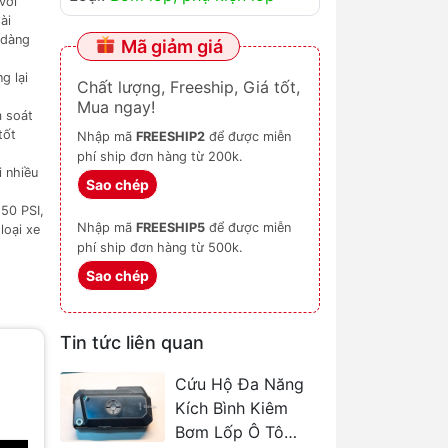
với
ài
 dàng
Mã giảm giá
g lại
Chất lượng, Freeship, Giá tốt,
Mua ngay!
m soát
tốt
Nhập mã
FREESHIP2
để được miễn
phí ship đơn hàng từ 200k.
i nhiều
Sao chép
50 PSI,
Nhập mã
FREESHIP5
để được miễn
loại xe
phí ship đơn hàng từ 500k.
Sao chép
Tin tức liên quan
Cứu Hộ Đa Năng
Kích Bình Kiêm
Bơm Lốp Ô Tô