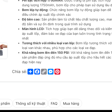
Pin sạc tích hợp 1750mAh:
Được trang bị pin sạc tích hợp 
dung lượng 1750mAh, bơm lốp cho phép bạn sử dụng lâu d
Bơm lốp tự động:
Chức năng bơm lốp tự động giúp bạn dễ
điều chỉnh áp suất lốp chính xác
Độ bền cao:
Sản phẩm làm từ chất liệu chất lượng cao, man
độ bền và sự ổn định trong quá trình sử dụng
Màn hình LCD:
Tích hợp giúp bạn dễ dàng theo dõi và kiể
áp suất lốp, đảm bảo xe đạp của bạn luôn trong tình trạng 
nhất
Tương thích với nhiều loại van lốp:
Bơm lốp tương thích vớ
loại van khác nhau, phù hợp cho các loại xe đạp.
Khả năng bơm lên đến 150 PSI:
Với khả năng bơm lên đến 1
sản phẩm đáp ứng đủ nhu cầu áp suất lốp cho hầu hết các 
đạp hiện nay
Share
Facebook
Copy
Messenger
Pinterest
Chia sẻ:
Link
n phẩm
Thông số kỹ thuật
FAQ
Mua hàng