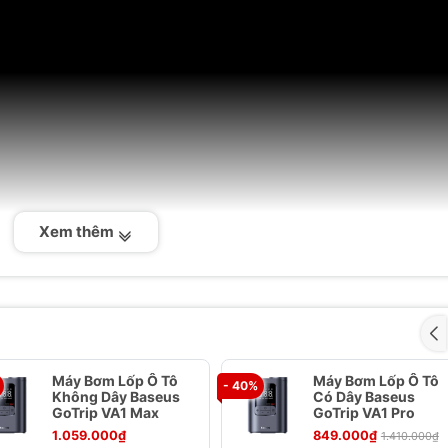
Xem thêm
Máy Bơm Lốp Ô Tô
Máy Bơm Lốp Ô Tô
- 40%
Không Dây Baseus
Có Dây Baseus
GoTrip VA1 Max
GoTrip VA1 Pro
1.059.000₫
849.000₫
1.410.000₫