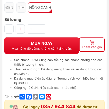
ĐEN
TÍM
HỒNG XANH
Số lượng
MUA NGAY
Thêm vào giỏ
Mua hàng dễ dàng, không cần tài khoản.
Sạc nhanh 30W: Cung cấp tốc độ sạc nhanh chóng cho các
thiết bị tương thích.
Thiết kế nhỏ gọn: Dễ dàng mang theo và sử dụng trong các
chuyến đi.
Đa dạng mức điện áp đầu ra: Tương thích với nhiều loại thiết
bị USB-C.
Công nghệ GaN: Hiệu suất cao, ít tỏa nhiệt.
Share
Facebook
Copy
Messenger
Pinterest
Chia sẻ:
Link
0357 944 844
Gọi ngay
để được tư