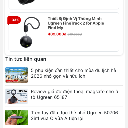
tính, phù hợp với người dùng yêu thích công
nghệ.
Thiết Bị Định Vị Thông Minh
Cổng USB-C Đa năng: Tương thích rộng rãi với
- 33%
- 
Ugreen FineTrack 2 for Apple
hầu hết các thiết bị hỗ trợ sạc qua cổng USB-
Find My
C chuẩn Power Delivery (PD).
409.000₫
610.000₫
Bảo vệ Đa lớp: Tích hợp các tính năng bảo vệ
quá dòng, quá áp, quá nhiệt, đảm bảo an toàn
tuyệt đối cho cả thiết bị và người dùng.
Tin tức liên quan
Ảnh sản phẩm
5 phụ kiện cần thiết cho mùa du lịch hè
2026 nhỏ gọn và hữu ích
Review giá đỡ điện thoại magsafe cho ô
tô Ugreen 65187
Trên tay đầu đọc thẻ nhớ Ugreen 50706
2in1 vừa C vừa A tiện lợi