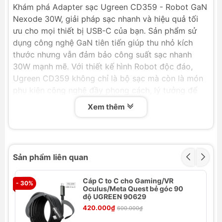
Khám phá Adapter sạc Ugreen CD359 - Robot GaN
Nexode 30W, giải pháp sạc nhanh và hiệu quả tối
ưu cho mọi thiết bị USB-C của bạn. Sản phẩm sử
dụng công nghệ GaN tiên tiến giúp thu nhỏ kích
thước nhưng vẫn đảm bảo công suất sạc nhanh
30W mạnh mẽ. Với thiết kế hình Robot độc đáo,
Ugreen CD359 không chỉ là bộ sạc mà còn là món
phụ kiện công nghệ đầy phong cách, lý tưởng để
bạn mang theo bên mình mọi lúc mọi nơi.
Xem thêm
Tính năng nổi bật
Sạc nhanh 30W: Cung cấp tốc độ sạc nhanh
chóng cho các thiết bị tương thích.
Sản phẩm liên quan
Công nghệ GaN (Gallium Nitride): Giúp bộ sạc
Ugreen CD359 có kích thước siêu nhỏ gọn,
Cáp C to C cho Gaming/VR
- 30%
- 
nhẹ hơn nhưng hoạt động mát mẻ hơn so với
Oculus/Meta Quest bẻ góc 90
độ UGREEN 90629
sạc truyền thống.
420.000₫
600.000₫
Thiết kế Robot Độc đáo: Kiểu dáng Robot
Nexode ngộ nghĩnh, mang lại sự mới lạ và cá