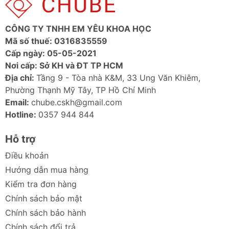
Đầu ra
5.0V/3.0A, 9.0V/3.0A, 12.0V/2.5A,
USB-C
15.0V/2.0A, 20.0V/1.5A, 3.3-
CÔNG TY TNHH EM YÊU KHOA HỌC
(Output)
11.0V/2.7A
Mã số thuế: 0316835559
Cấp ngày: 05-05-2021
Công
30W
Nơi cấp: Sở KH và ĐT TP HCM
suất tối
Địa chỉ:
Tầng 9 - Tòa nhà K&M, 33 Ung Văn Khiêm,
đa
Phường Thạnh Mỹ Tây, TP Hồ Chí Minh
Email:
chube.cskh@gmail.com
Công
GaN (Gallium Nitride), Power
Hotline:
0357 944 844
nghệ sạc
Delivery (PD)
Tính năng
Sạc nhanh, bảo vệ đa lớp, thiết kế
Hỗ trợ
Robot độc đáo
Điều khoản
Hướng dẫn mua hàng
FAQ - Hỏi đáp thường gặp
Kiểm tra đơn hàng
Củ sạc Ugreen CD359 30W có sạc được cho
Chính sách bảo mật
iPhone 15 không?
Chính sách bảo hành
Có. Với công suất 30W và hỗ trợ chuẩn Power
Chính sách đổi trả