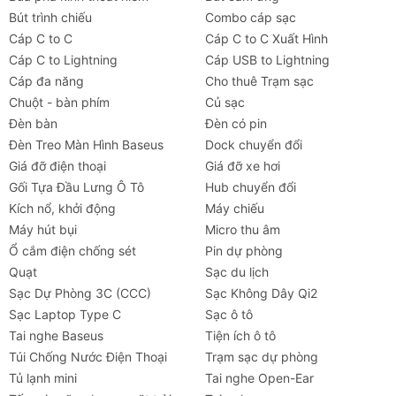
Bút trình chiếu
Combo cáp sạc
Đừng bỏ lỡ cơ hội sở hữu Bộ sạc Ugreen CD359
Cáp C to C
Cáp C to C Xuất Hình
Robot GaN Nexode 30W mạnh mẽ và phong cách.
Cáp C to Lightning
Cáp USB to Lightning
Đặt hàng ngay hôm nay để trải nghiệm tốc độ sạc
Cáp đa năng
Cho thuê Trạm sạc
vượt trội và tận hưởng sự tiện lợi từ công nghệ GaN
Chuột - bàn phím
Củ sạc
tiên tiến. Số lượng có hạn, nhấn vào nút Mua Ngay
Đèn bàn
Đèn có pin
để nhận ưu đãi tốt nhất!
Đèn Treo Màn Hình Baseus
Dock chuyển đổi
Giá đỡ điện thoại
Giá đỡ xe hơi
Gối Tựa Đầu Lưng Ô Tô
Hub chuyển đổi
Kích nổ, khởi động
Máy chiếu
Máy hút bụi
Micro thu âm
Ổ cắm điện chống sét
Pin dự phòng
Quạt
Sạc du lịch
Sạc Dự Phòng 3C (CCC)
Sạc Không Dây Qi2
Sạc Laptop Type C
Sạc ô tô
Tai nghe Baseus
Tiện ích ô tô
Túi Chống Nước Điện Thoại
Trạm sạc dự phòng
Tủ lạnh mini
Tai nghe Open-Ear