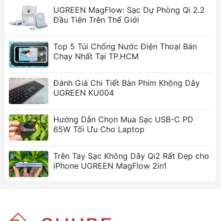
UGREEN MagFlow: Sạc Dự Phòng Qi 2.2
Đầu Tiên Trên Thế Giới
Top 5 Túi Chống Nước Điện Thoại Bán
Chạy Nhất Tại TP.HCM
Thông số kỹ thuật chi tiết
Đánh Giá Chi Tiết Bàn Phím Không Dây
UGREEN KU004
Thuộc
Chi tiết
tính
Hướng Dẫn Chọn Mua Sạc USB-C PD
65W Tối Ưu Cho Laptop
Thương
Ugreen
hiệu
Trên Tay Sạc Không Dây Qi2 Rất Đẹp cho
iPhone UGREEN MagFlow 2in1
Model/Số
CD359 (Robot GaN Nexode 30W)
hiệu
Đầu vào
100-240V~50/60Hz 800mA Max
(Input)