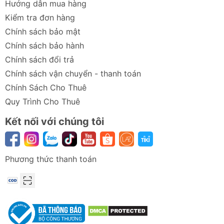
Hướng dẫn mua hàng
nhiều thiết bị một cách an toàn và hiệu
quả.
Kiểm tra đơn hàng
Chính sách bảo mật
Thông số kỹ thuật
Chính sách bảo hành
Thương hiệu: Baseus
Chính sách đổi trả
Tên sản phẩm: Baseus Gan5 Pro Fast Charger
Chính sách vận chuyển - thanh toán
2C+U 65W EU
Chính Sách Cho Thuê
Số hiệu: CCGAN65E5
Màu sắc: Đen, Trắng
Quy Trình Cho Thuê
Chất liệu: PC
Kết nối với chúng tôi
Trọng lượng: ~120.8g
Input: AC 100-240~, 50/60Hz, 1.5A Max
Type-C1, C2 Output: 5V/3A(15W), 9V/3A(27W),
Phương thức thanh toán
12V/3A(36W), 15V/3A(45w), 20V/3.25A(65W)
USB Output: 5V/3A(15W), 9V/3A(27W),
12V/3A(36W), 20V/3A(60W)
Type-C1+C2 Output: 45W+20W
Type-C1+USB Output: 45W+18W