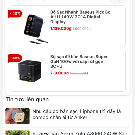
Bộ Sạc Nhanh Baseus PicoGo
- 40%
- 
AH11 140W 3C1A Digital
Display
1.139.000₫
1.900.000₫
Bộ sạc để bàn Baseus Super
- 40%
- 
GaN 100w với cáp rút gọn
3C+U
719.000₫
1.200.000₫
Tính năng bộ sạc nhanh Baseus GaN5
Pro Quick Charger 65W
Tin tức liên quan
Công nghệ Gallium Nitride (GaN)
:
Nhu cầu cơ bản sạc 1 iphone thì đây là
Sử dụng công nghệ GaN5 mới nhất giúp
combo chân ái từ Anker
tối ưu hóa hiệu suất và kích thước của bộ
sạc.
Review cáp Anker Zolo A8060 240W Sạc
GaN5 cho phép thiết kế nhỏ gọn hơn gấp