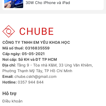
30W Cho iPhone và iPad
Tự điều chỉnh sạc nhỏ giọt khi pin đạt
80%, giúp bảo vệ thiết bị và pin trong
thời gian dài sử dụng.
An toàn cho việc sạc qua đêm mà không
cần phải lo lắng về sự hao mòn pin.
Công nghệ làm mát BCT
:
Công nghệ tản nhiệt BCT giúp duy trì
CÔNG TY TNHH EM YÊU KHOA HỌC
nhiệt độ thấp và hiệu quả làm mát.
Mã số thuế: 0316835559
Sử dụng hiệu quả hiệu ứng cộng hưởng
Cấp ngày: 05-05-2021
hồng ngoại thông qua công nghệ nano,
Nơi cấp: Sở KH và ĐT TP HCM
tăng cường quá trình tản nhiệt.
Địa chỉ:
Tầng 9 - Tòa nhà K&M, 33 Ung Văn Khiêm,
Cổng sạc đa dạng và thông minh
:
Phường Thạnh Mỹ Tây, TP Hồ Chí Minh
Email:
chube.cskh@gmail.com
Bộ sạc hỗ trợ 3 cổng sạc USB-C Power
Hotline:
0357 944 844
Delivery 3.0 (lên đến 100W) và 1 cổng
USB-A Quick Charge 4+ (lên đến 60W).
Hỗ trợ
Công nghệ BPS 2 giúp phân chia điện
Điều khoản
hợp lý và thông minh để sạc đồng thời