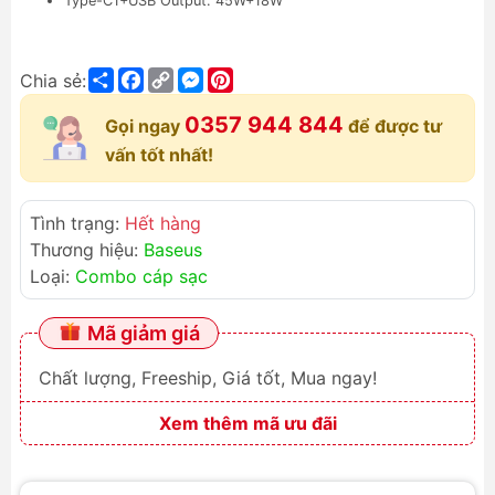
Type-C1+USB Output: 45W+18W
Share
Facebook
Copy
Messenger
Pinterest
Chia sẻ:
Link
0357 944 844
Gọi ngay
để được tư
vấn tốt nhất!
Tình trạng:
Hết hàng
Thương hiệu:
Baseus
Loại:
Combo cáp sạc
Mã giảm giá
Chất lượng, Freeship, Giá tốt, Mua ngay!
Xem thêm mã ưu đãi