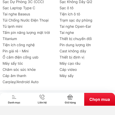
Sạc Dự Phòng 3C (CCC)
Sạc Không Dây Qi2
Sạc Laptop Type C
Sạc ô tô
Tai nghe Baseus
Tiện ích ô tô
Túi Chống Nước Điện Thoại
Trạm sạc dự phòng
Tủ lạnh mini
Tai nghe Open-Ear
Tấm pin năng lượng mặt trời
Tai nghe
Titanium
Thiết bị chuyển đổi
Tiện ích công nghệ
Pin dung lượng lớn
Pin giá rẻ - Mini
Cast không dây
Ổ cắm điện cổng usb
Thiết bị định vị
Máy sấy tóc
Máy cạo râu
Chăm sóc sức khỏe
Cáp video
Tai nghe
Máy chiếu
Cho thuê
Xe
Tiện íc
Cáp âm thanh
Máy sấy
Carplay/Android Auto
Bản quyền thuộc về chube.vn. Cung cấp bởi Sapo.
Chọn mua
Danh mục
Liên hệ
Giỏ hàng