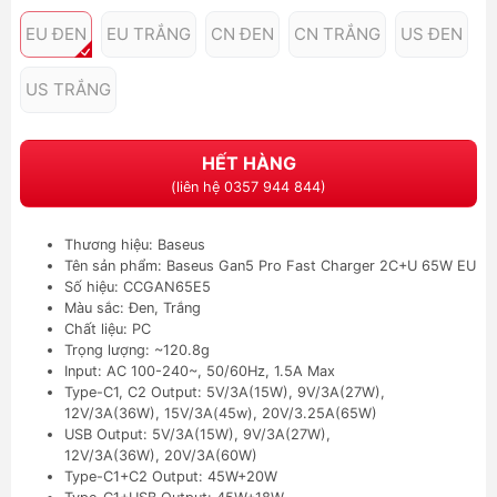
EU ĐEN
EU TRẮNG
CN ĐEN
CN TRẮNG
US ĐEN
US TRẮNG
HẾT HÀNG
(liên hệ 0357 944 844)
Thương hiệu: Baseus
Tên sản phẩm: Baseus Gan5 Pro Fast Charger 2C+U 65W EU
Số hiệu: CCGAN65E5
Màu sắc: Đen, Trắng
Chất liệu: PC
Trọng lượng: ~120.8g
Input: AC 100-240~, 50/60Hz, 1.5A Max
Type-C1, C2 Output: 5V/3A(15W), 9V/3A(27W),
12V/3A(36W), 15V/3A(45w), 20V/3.25A(65W)
USB Output: 5V/3A(15W), 9V/3A(27W),
12V/3A(36W), 20V/3A(60W)
Type-C1+C2 Output: 45W+20W