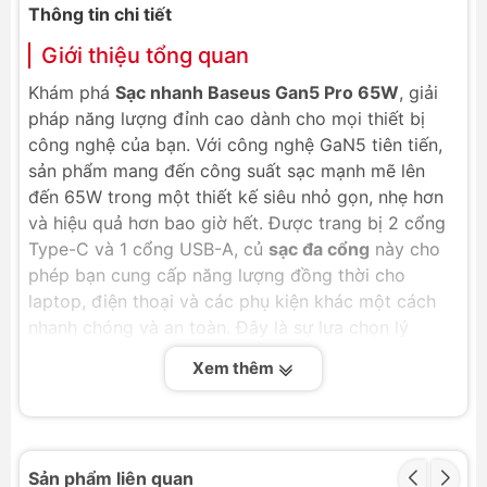
Thông tin chi tiết
Giới thiệu tổng quan
Khám phá
Sạc nhanh Baseus Gan5 Pro 65W
, giải
pháp năng lượng đỉnh cao dành cho mọi thiết bị
công nghệ của bạn. Với công nghệ GaN5 tiên tiến,
sản phẩm mang đến công suất sạc mạnh mẽ lên
đến 65W trong một thiết kế siêu nhỏ gọn, nhẹ hơn
và hiệu quả hơn bao giờ hết. Được trang bị 2 cổng
Type-C và 1 cổng USB-A, củ
sạc đa cổng
này cho
phép bạn cung cấp năng lượng đồng thời cho
laptop, điện thoại và các phụ kiện khác một cách
nhanh chóng và an toàn. Đây là sự lựa chọn lý
tưởng cho những ai yêu cầu hiệu suất, sự tiện lợi và
Xem thêm
độ tin cậy từ một chiếc
sạc Baseus 65W
.
Sản phẩm liên quan