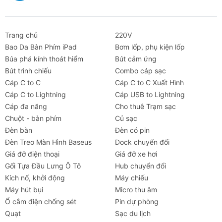
Trang chủ
220V
Bao Da Bàn Phím iPad
Bơm lốp, phụ kiện lốp
Búa phá kính thoát hiểm
Bút cảm ứng
Bút trình chiếu
Combo cáp sạc
Cáp C to C
Cáp C to C Xuất Hình
Cáp C to Lightning
Cáp USB to Lightning
Cáp đa năng
Cho thuê Trạm sạc
Chuột - bàn phím
Củ sạc
Đèn bàn
Đèn có pin
Đèn Treo Màn Hình Baseus
Dock chuyển đổi
Giá đỡ điện thoại
Giá đỡ xe hơi
Gối Tựa Đầu Lưng Ô Tô
Hub chuyển đổi
Kích nổ, khởi động
Máy chiếu
Máy hút bụi
Micro thu âm
Ổ cắm điện chống sét
Pin dự phòng
Quạt
Sạc du lịch