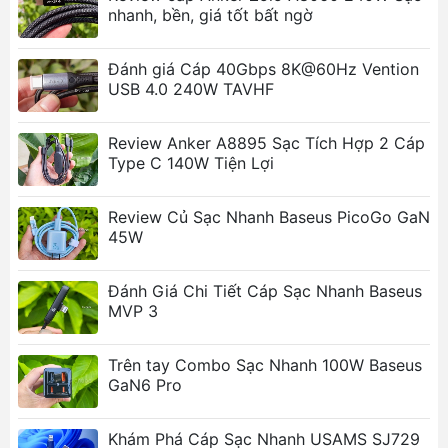
nhanh, bền, giá tốt bất ngờ
đôi so với các bộ sạc truyền thống dựa
trên silicon.
Đánh giá Cáp 40Gbps 8K@60Hz Vention
Cung cấp công suất lên đến 65W, đủ để
USB 4.0 240W TAVHF
sạc nhanh các thiết bị công nghệ hiện
đại.
Review Anker A8895 Sạc Tích Hợp 2 Cáp
Thiết kế nhỏ gọn và tinh tế
:
Type C 140W Tiện Lợi
Kích thước chỉ 61mm, làm từ chất liệu
nhựa nhám cao cấp để tránh bám bụi và
Review Củ Sạc Nhanh Baseus PicoGo GaN
dấu vân tay.
45W
Đường nét vuông vức, chắc chắn và tinh
tế.
Đánh Giá Chi Tiết Cáp Sạc Nhanh Baseus
Chân cắm được cải tiến để đảm bảo ổn
MVP 3
định khi cắm vào ổ cắm điện trên tường.
Bảo vệ và an toàn
:
Trên tay Combo Sạc Nhanh 100W Baseus
GaN6 Pro
Được tích hợp nhiều tính năng bảo vệ
như quá dòng, ngắn mạch, quá nhiệt, quá
Khám Phá Cáp Sạc Nhanh USAMS SJ729
áp, chống nhiễu và chống nổ.