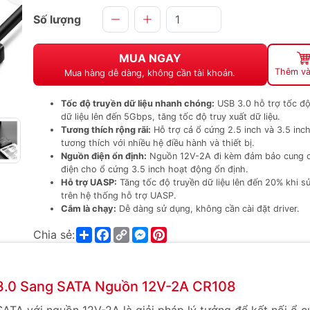
Số lượng
MUA NGAY
Thêm và
Mua hàng dễ dàng, không cần tài khoản.
Tốc độ truyền dữ liệu nhanh chóng:
USB 3.0 hỗ trợ tốc độ
dữ liệu lên đến 5Gbps, tăng tốc độ truy xuất dữ liệu.
Tương thích rộng rãi:
Hỗ trợ cả ổ cứng 2.5 inch và 3.5 inch
tương thích với nhiều hệ điều hành và thiết bị.
Nguồn điện ổn định:
Nguồn 12V-2A đi kèm đảm bảo cung 
điện cho ổ cứng 3.5 inch hoạt động ổn định.
Hỗ trợ UASP:
Tăng tốc độ truyền dữ liệu lên đến 20% khi s
trên hệ thống hỗ trợ UASP.
Cắm là chạy:
Dễ dàng sử dụng, không cần cài đặt driver.
Share
Facebook
Copy
Messenger
Pinterest
Chia sẻ:
Link
3.0 Sang SATA Nguồn 12V-2A CR108