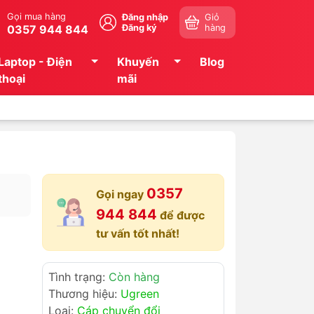
Gọi mua hàng
Đăng nhập
Giỏ
0357 944 844
Đăng ký
hàng
Laptop - Điện
Khuyến
Blog
thoại
mãi
0357
Gọi ngay
944 844
để được
tư vấn tốt nhất!
Tình trạng:
Còn hàng
Thương hiệu:
Ugreen
Loại:
Cáp chuyển đổi