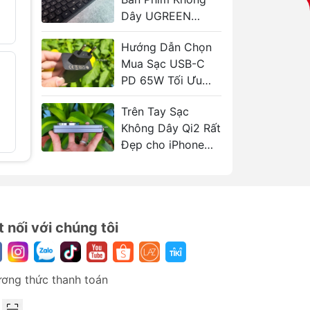
TS Male to Male
6.35mm 
g
to XLR F
Dây UGREEN
189.000₫
320.000₫
149.000
KU004
nh
Hướng Dẫn Chọn
Mua Sạc USB-C
Bút Trình Chiếu
Cáp C to
- 41%
- 30%
oạt
Thông Minh
Gaming/
PD 65W Tối Ưu
VENTION KQP
Oculus/
Cho Laptop
Quest bẻ
659.000₫
1.120.000₫
Trên Tay Sạc
độ UGRE
Không Dây Qi2 Rất
420.000
Đẹp cho iPhone
UGREEN MagFlow
2in1
t nối với chúng tôi
ơng thức thanh toán