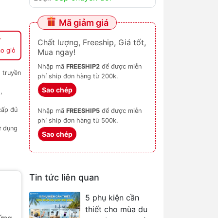
Mã giảm giá
Chất lượng, Freeship, Giá tốt,
o giỏ
Mua ngay!
Nhập mã
FREESHIP2
để được miễn
 truyền
phí ship đơn hàng từ 200k.
Sao chép
,
cấp đủ
Nhập mã
FREESHIP5
để được miễn
phí ship đơn hàng từ 500k.
ử dụng
Sao chép
Tin tức liên quan
5 phụ kiện cần
thiết cho mùa du