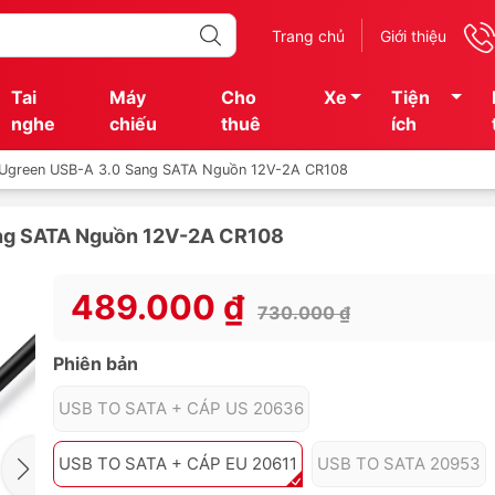
Trang chủ
Giới thiệu
Tai
Máy
Cho
Xe
Tiện
nghe
chiếu
thuê
ích
 Ugreen USB-A 3.0 Sang SATA Nguồn 12V-2A CR108
ang SATA Nguồn 12V-2A CR108
489.000 ₫
730.000 ₫
Phiên bản
USB TO SATA + CÁP US 20636
USB TO SATA + CÁP EU 20611
USB TO SATA 20953