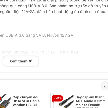
ATA với nguồn 12V-2A là giải pháp lý tưởng để kết nối ổ 
 thông qua cổng USB-A 3.0. Sản phẩm hỗ trợ tốc độ truyền
èm nguồn điện 12V-2A, đảm bảo hoạt động ổn định cho ổ cứ
een USB-A 3.0 Sang SATA Nguồn 12V-2A
2000, XP, Vista, 7, 8, 10 và Mac OS X, PS4
& 3.5inch
Xem thêm
nguồn 12V-2A, ổ 2.5inch không cần nguồn phụ
mã 20953 không kèm nguồn)
tốc độ tăng 20%
Cáp chuyển đổi
Dây cáp âm thanh
- 41%
DP to VGA Cable
AUX Audio 3.5mm
Vention HBLBH
Male to Female