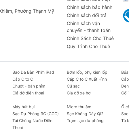
Chính sách bảo hành
 Khiêm, Phường Thạnh Mỹ
Chính sách đổi trả
Chính sách vận
chuyển - thanh toán
Chính Sách Cho Thuê
Quy Trình Cho Thuê
Bao Da Bàn Phím iPad
Bơm lốp, phụ kiện lốp
Búa
Cáp C to C
Cáp C to C Xuất Hình
Cáp
Chuột - bàn phím
Củ sạc
Đèn
Giá đỡ điện thoại
Giá đỡ xe hơi
Gối
Máy hút bụi
Micro thu âm
Ổ c
Sạc Dự Phòng 3C (CCC)
Sạc Không Dây Qi2
Sạc
Túi Chống Nước Điện
Trạm sạc dự phòng
Tủ l
Thoại