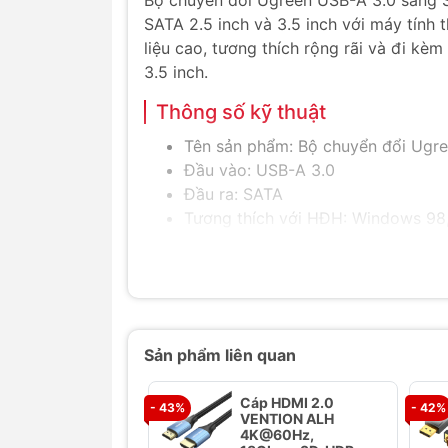
Bộ chuyển đổi Ugreen USB-A 3.0 sang S
SATA 2.5 inch và 3.5 inch với máy tính
liệu cao, tương thích rộng rãi và đi k
3.5 inch.
Thông số kỹ thuật
Tên sản phẩm: Bộ chuyển đổi Ugr
Đầu vào: USB-A 3.0
Đầu ra: SATA
Tương thích với HĐH: Windows 98, 
Tương thích tất cả ổ cứng 2.5inch 
Đối với ổ 3.5inch cần kết nối bộ 
Sản phẩm đi kèm với bộ nguồn (
Tốc độ lên đến 5Gbps
Đối với hệ thống hỗ trợ UASP thì 
Sản phẩm liên quan
Chiều dài cáp: 50cm
Màu sắc: Đen
Cáp HDMI 2.0
- 43%
- 42%
VENTION ALH
Tính năng nổi bật
4K@60Hz,