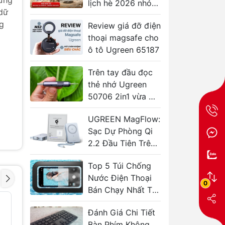
cứng
lịch hè 2026 nhỏ
 dữ
gọn và hữu ích
ng
Review giá đỡ điện
thoại magsafe cho
ô tô Ugreen 65187
Trên tay đầu đọc
thẻ nhớ Ugreen
50706 2in1 vừa C
vừa A tiện lợi
UGREEN MagFlow:
Sạc Dự Phòng Qi
2.2 Đầu Tiên Trên
Thế Giới
Top 5 Túi Chống
Nước Điện Thoại
0
Bán Chạy Nhất Tại
TP.HCM
Cáp âm thanh
Dây cáp 
- 41%
- 43%
Vention Cotton
cho micr
Đánh Giá Chi Tiết
Braided 6.35mm
VENTION
Bàn Phím Không