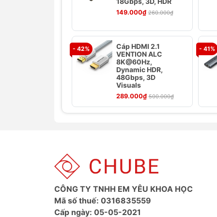
18Gbps, 3D, HDR
Tốc độ truyền dữ liệu nhanh chón
149.000₫
260.000₫
tốc độ truy xuất dữ liệu.
Tương thích rộng rãi:
Hỗ trợ cả ổ c
và thiết bị.
Cáp HDMI 2.1
- 42%
- 41%
Nguồn điện ổn định:
Nguồn 12V-2A
VENTION ALC
8K@60Hz,
động ổn định.
Dynamic HDR,
Hỗ trợ UASP:
Tăng tốc độ truyền d
48Gbps, 3D
Visuals
Cắm là chạy:
Dễ dàng sử dụng, khô
289.000₫
500.000₫
Ảnh sản phẩm
CÔNG TY TNHH EM YÊU KHOA HỌC
Mã số thuế: 0316835559
Cấp ngày: 05-05-2021