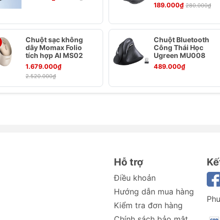
189.000₫
280.000₫
Chuột sạc không
Chuột Bluetooth
dây Momax Folio
Công Thái Học
malist Series
tích hợp AI MS02
Ugreen MU008
1.679.000₫
489.000₫
2.520.000₫
Xám
20/2021/2022)
/2021/2022)
)
 4/Air 5 10.9-inch
Hỗ trợ
Kế
021)
Điều khoản
Hướng dẫn mua hàng
Phư
Kiểm tra đơn hàng
m
Chính sách bảo mật