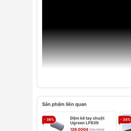
Sản phẩm liên quan
Đệm kê tay chuột
- 36%
- 34%
Ugreen LP839
129.000₫
200.000₫