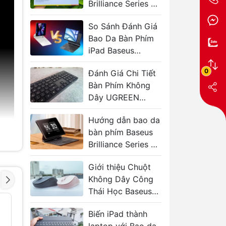
Brilliance Series 2
cho iPad Pro và
So Sánh Đánh Giá
Air
Bao Da Bàn Phím
iPad Baseus
Brilliance 1 & 2
0
Đánh Giá Chi Tiết
Bàn Phím Không
Dây UGREEN
KU004
Hướng dẫn bao da
bàn phím Baseus
Brilliance Series 2
cho iPad
Giới thiệu Chuột
Không Dây Công
Thái Học Baseus
F02
Chuột Gaming đa
Chuột má
- 33%
- 34%
năng Ugreen
không d
Biến iPad thành
MU103
UGREEN 