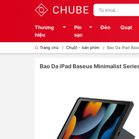
Thương
Pin
Đèn
Quạt
hiệu
sạc
Trang chủ
/
Chuột - bàn phím
/
Bao Da iPad Base
Bao Da iPad Baseus Minimalist Serie