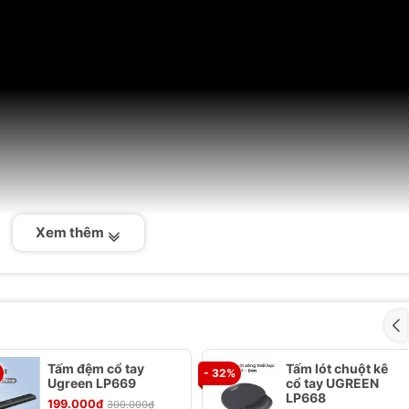
Xem thêm
Tấm đệm cổ tay
Tấm lót chuột kê
- 32%
Ugreen LP669
cổ tay UGREEN
LP668
199.000₫
300.000₫