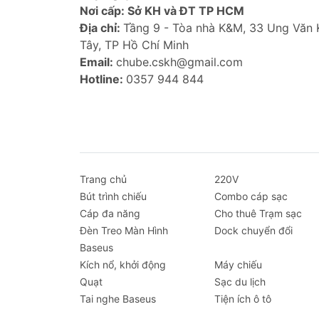
Nơi cấp: Sở KH và ĐT TP HCM
Thiết kế mỏng nhẹ:
Thuận tiện ch
Địa chỉ:
Tầng 9 - Tòa nhà K&M, 33 Ung Văn
Bảo vệ toàn diện:
Chất liệu PU, TP
Tây, TP Hồ Chí Minh
Chống trượt:
Giúp giữ cho iPad ổn
Email:
chube.cskh@gmail.com
Khả năng gập linh hoạt:
Cho phép đ
Hotline:
0357 944 844
Thao tác dễ dàng:
Các cổng kết nố
Hình ảnh sản phẩm
Trang chủ
220V
Bút trình chiếu
Combo cáp sạc
Cáp đa năng
Cho thuê Trạm sạc
Đèn Treo Màn Hình
Dock chuyển đổi
Baseus
Kích nổ, khởi động
Máy chiếu
Quạt
Sạc du lịch
Tai nghe Baseus
Tiện ích ô tô
Tại sao nên chọn Bao da Baseu