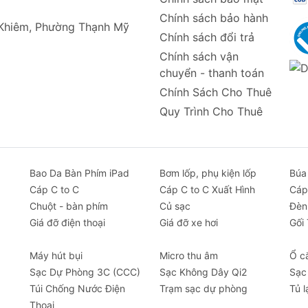
o việc mang theo và sử dụng hàng ngày.
Chính sách bảo hành
 Khiêm, Phường Thạnh Mỹ
U và PC giúp bảo vệ iPad khỏi va đập, trầy xước và bụi bẩ
Chính sách đổi trả
 định khi sử dụng trên các bề mặt khác nhau.
Chính sách vận
iều chỉnh góc nhìn khi xem phim hoặc làm việc.
chuyển - thanh toán
i và nút bấm được thiết kế chính xác.
Chính Sách Cho Thuê
Quy Trình Cho Thuê
Bao Da Bàn Phím iPad
Bơm lốp, phụ kiện lốp
Búa
Cáp C to C
Cáp C to C Xuất Hình
Cáp
Chuột - bàn phím
Củ sạc
Đèn
Giá đỡ điện thoại
Giá đỡ xe hơi
Gối
Máy hút bụi
Micro thu âm
Ổ c
Sạc Dự Phòng 3C (CCC)
Sạc Không Dây Qi2
Sạc
Túi Chống Nước Điện
Trạm sạc dự phòng
Tủ l
s Minimalist Series?
Thoại