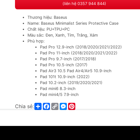
(liên hệ 0357 944 844)
Thương hiệu: Baseus
Name: Baseus Minimalist Series Protective Case
Chất liệu: PU+TPU+PC
Màu sắc: Đen, Xanh, Tím, Trắng, Xám
Phù hợp:
Pad Pro 12.9-inch (2018/2020/2021/2022)
Pad Pro 11-inch (2018/2020/2021/2022)
Pad Pro 9.7-inch (2017/2018)
Pad Pro 10.5-inch (2017)
Pad Air3 10.5 Pad Air4/Air5 10.9-inch
Pad 101t 10.9-inch (2022)
Pad 10.2-inch (2019/2020/2021)
Pad mini6 8.3-inch
Pad mini4/5 7.9-inch
Share
Facebook
Copy
Messenger
Pinterest
Chia sẻ:
Link