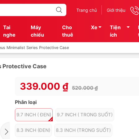
Trang chủ
Giới thiệu
Tai
Máy
Cho
Xe
Tiện
nghe
chiếu
thuê
ích
us Minimalist Series Protective Case
s Protective Case
339.000 ₫
520.000 ₫
Phân loại
9.7 INCH ( ĐEN)
9.7 INCH ( TRONG SUỐT)
8.3 INCH (ĐEN)
8.3 INCH (TRONG SUỐT)