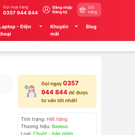
Gọi mua hàng
Đăng nhập
Giỏ
0357 944 844
Đăng ký
hàng
Laptop - Điện
Khuyến
Blog
thoại
mãi
0357
Gọi ngay
944 844
để được
tư vấn tốt nhất!
Tình trạng:
Hết hàng
Thương hiệu:
Baseus
Loại:
Chuột - bàn phím