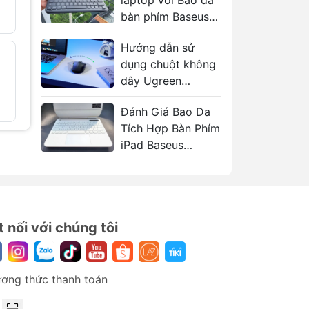
laptop với Bao da
799.000₫
239.000
1.200.000₫
bàn phím Baseus
Brilliance
Hướng dẫn sử
Chuột Không Dây
Bàn phí
- 40%
- 34%
dụng chuột không
VENTION KTB
dây UGR
Thiết Kế Đối Xứng
KU004
dây Ugreen
3 Nút, 1200DPI
409.000
MU006 Ergonomic
169.000₫
280.000₫
Đánh Giá Bao Da
Silent Click
Tích Hợp Bàn Phím
iPad Baseus
Brilliance Pro
t nối với chúng tôi
ơng thức thanh toán