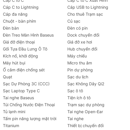
Cáp C to C
Cáp C to C Xuất Hình
Cáp C to Lightning
Cáp USB to Lightning
Cáp đa năng
Cho thuê Trạm sạc
Chuột - bàn phím
Củ sạc
Đèn bàn
Đèn có pin
Đèn Treo Màn Hình Baseus
Dock chuyển đổi
Giá đỡ điện thoại
Giá đỡ xe hơi
Gối Tựa Đầu Lưng Ô Tô
Hub chuyển đổi
Kích nổ, khởi động
Máy chiếu
Máy hút bụi
Micro thu âm
Ổ cắm điện chống sét
Pin dự phòng
Quạt
Sạc du lịch
Sạc Dự Phòng 3C (CCC)
Sạc Không Dây Qi2
Sạc Laptop Type C
Sạc ô tô
Tai nghe Baseus
Tiện ích ô tô
Túi Chống Nước Điện Thoại
Trạm sạc dự phòng
Tủ lạnh mini
Tai nghe Open-Ear
Tấm pin năng lượng mặt trời
Tai nghe
Titanium
Thiết bị chuyển đổi