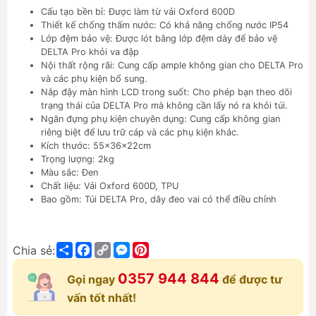
Cấu tạo bền bỉ: Được làm từ vải Oxford 600D
Thiết kế chống thấm nước: Có khả năng chống nước IP54
Lớp đệm bảo vệ: Được lót bằng lớp đệm dày để bảo vệ
DELTA Pro khỏi va đập
Nội thất rộng rãi: Cung cấp ample không gian cho DELTA Pro
và các phụ kiện bổ sung.
Nắp đậy màn hình LCD trong suốt: Cho phép bạn theo dõi
trạng thái của DELTA Pro mà không cần lấy nó ra khỏi túi.
Ngăn đựng phụ kiện chuyên dụng: Cung cấp không gian
riêng biệt để lưu trữ cáp và các phụ kiện khác.
Kích thước: 55x36x22cm
Trọng lượng: 2kg
Màu sắc: Đen
Chất liệu: Vải Oxford 600D, TPU
Bao gồm: Túi DELTA Pro, dây đeo vai có thể điều chỉnh
Share
Facebook
Copy
Messenger
Pinterest
Chia sẻ:
Link
0357 944 844
Gọi ngay
để được tư
vấn tốt nhất!