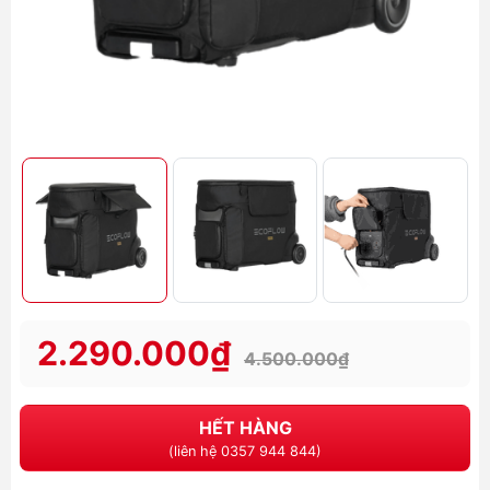
2.290.000₫
4.500.000₫
HẾT HÀNG
(liên hệ 0357 944 844)