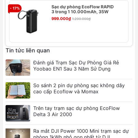
Nắp đậy màn hình LCD trong suốt:
Cho phép
Sạc dự phòng EcoFlow RAPID
- 17%
bạn theo dõi trạng thái của DELTA Pro mà
3 trong 1 10.000mAh, 35W
không cần lấy nó ra khỏi túi.
999.000₫
1.200.000₫
Ngăn đựng phụ kiện chuyên dụng:
Cung cấp
không gian riêng biệt để lưu trữ cáp và các
phụ kiện khác.
Kích thước:
55 x 36 x 22 cm
Tin tức liên quan
Trọng lượng:
2 kg
Màu sắc:
Đen
Đánh giá Trạm Sạc Dự Phòng Giá Rẻ
Chất liệu:
Vải Oxford 600D, TPU
Yoobao EN1 Sau 3 Năm Sử Dụng
Bao gồm:
Túi DELTA Pro, dây đeo vai có thể
điều chỉnh
So sánh 2 pin dự phòng sạc không dây
cao cấp Ecoflow và Momax
Túi DELTA Pro là phụ kiện thiết yếu cho bất kỳ ai sở
hữu trạm điện di động DELTA Pro. Túi cung cấp
Trên tay trạm sạc dự phòng EcoFlow
cách thức an toàn và tiện lợi để vận chuyển và lưu
Delta 3 Air 2000
trữ DELTA Pro của bạn, đảm bảo nó được bảo vệ
khỏi các yếu tố thời tiết và nguy hiểm hàng ngày.
Ra mắt DJI Power 1000 Mini trạm sạc dự
phòng 1kWh nhỏ gọn nhất từ DJI