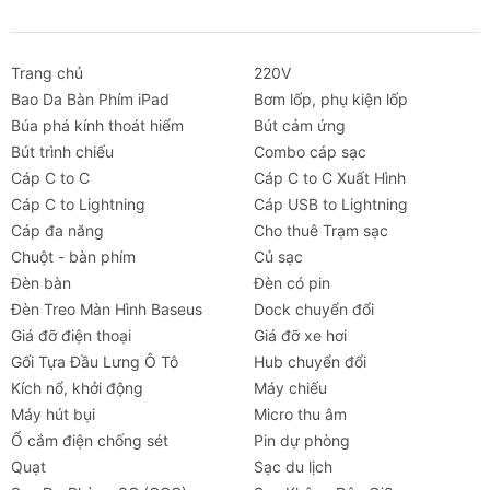
Trang chủ
220V
Bao Da Bàn Phím iPad
Bơm lốp, phụ kiện lốp
Búa phá kính thoát hiểm
Bút cảm ứng
Bút trình chiếu
Combo cáp sạc
Cáp C to C
Cáp C to C Xuất Hình
Cáp C to Lightning
Cáp USB to Lightning
Cáp đa năng
Cho thuê Trạm sạc
Chuột - bàn phím
Củ sạc
Đèn bàn
Đèn có pin
Đèn Treo Màn Hình Baseus
Dock chuyển đổi
Giá đỡ điện thoại
Giá đỡ xe hơi
Gối Tựa Đầu Lưng Ô Tô
Hub chuyển đổi
Kích nổ, khởi động
Máy chiếu
Máy hút bụi
Micro thu âm
Ổ cắm điện chống sét
Pin dự phòng
Quạt
Sạc du lịch