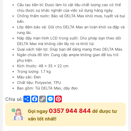
Cấu tạo bền bỉ: Được làm từ vật liệu chất lượng cao có thể
chịu được sự khắc nghiệt của việc sử dụng hàng ngày.
Chống thấm nước: Bảo vệ DELTA Max khỏi mưa, tuyết và bụi
bẩn.
Lớp đệm bảo vệ: Giữ cho DELTA Max an toàn khỏi va đập và
rung lắc.
Nắp đậy màn hình LCD trong suốt: Cho phép bạn theo dõi
DELTA Max mà không cần lấy nó ra khỏi túi.
Quai xách tiện lợi: Giúp bạn dễ dàng mang theo DELTA Max.
Ngăn chứa đồ lớn: Cung cấp ample không gian để lưu trữ
phụ kiện.
Kích thước: 48 x 35 x 22 cm
Trọng lượng: 1.7 kg
Màu sắc: Đen
Chất liệu: Polyester, TPU
Bao gồm: Túi DELTA Max, dây đeo
Share
Facebook
Copy
Messenger
Pinterest
Chia sẻ:
Link
0357 944 844
Gọi ngay
để được tư
vấn tốt nhất!