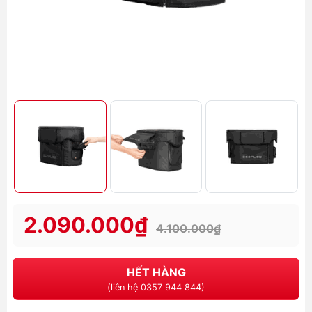
2.090.000₫
4.100.000₫
HẾT HÀNG
(liên hệ 0357 944 844)