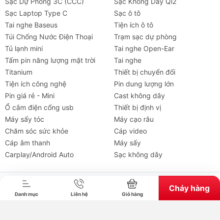
Sạc Dự Phòng 3C (CCC)
Sạc Không Dây Qi2
Sạc Laptop Type C
Sạc ô tô
Tai nghe Baseus
Tiện ích ô tô
Túi Chống Nước Điện Thoại
Trạm sạc dự phòng
Tủ lạnh mini
Tai nghe Open-Ear
Tấm pin năng lượng mặt trời
Tai nghe
Titanium
Thiết bị chuyển đổi
Tiện ích công nghệ
Pin dung lượng lớn
Pin giá rẻ - Mini
Cast không dây
Ổ cắm điện cổng usb
Thiết bị định vị
Máy sấy tóc
Máy cạo râu
Chăm sóc sức khỏe
Cáp video
Tai nghe
Máy chiếu
Cho thuê
Xe
Tiện íc
Cáp âm thanh
Máy sấy
Carplay/Android Auto
Sạc không dây
Bản quyền thuộc về chube.vn. Cung cấp bởi Sapo.
Cháy hàng
Danh mục
Liên hệ
Giỏ hàng