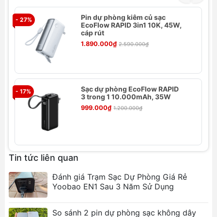
Pin dự phòng kiêm củ sạc
- 27%
- 
EcoFlow RAPID 3in1 10K, 45W,
cáp rút
1.890.000₫
2.590.000₫
Sạc dự phòng EcoFlow RAPID
- 17%
3 trong 1 10.000mAh, 35W
999.000₫
1.200.000₫
Tin tức liên quan
Đánh giá Trạm Sạc Dự Phòng Giá Rẻ
Yoobao EN1 Sau 3 Năm Sử Dụng
So sánh 2 pin dự phòng sạc không dây