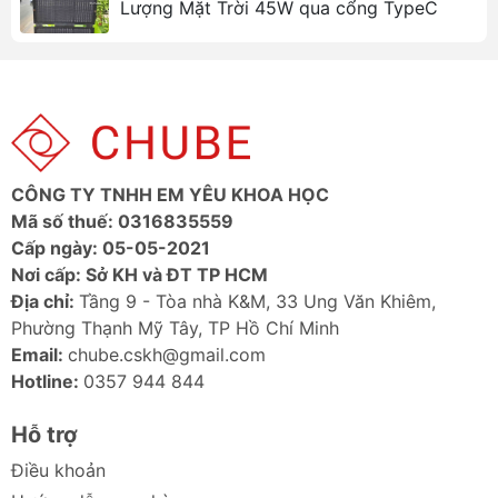
Lượng Mặt Trời 45W qua cổng TypeC
CÔNG TY TNHH EM YÊU KHOA HỌC
Mã số thuế: 0316835559
Cấp ngày: 05-05-2021
Nơi cấp: Sở KH và ĐT TP HCM
Địa chỉ:
Tầng 9 - Tòa nhà K&M, 33 Ung Văn Khiêm,
Phường Thạnh Mỹ Tây, TP Hồ Chí Minh
Email:
chube.cskh@gmail.com
Hotline:
0357 944 844
Hỗ trợ
Điều khoản